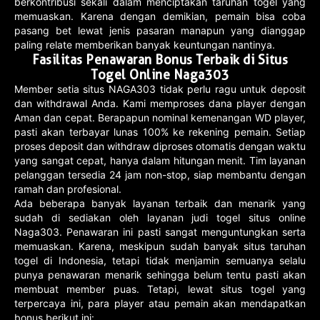
berkontribusi sekali dalam menciptakan taruhan togel yang
memuaskan. Karena dengan demikian, pemain bisa coba
pasang bet lewat jenis pasaran manapun yang dianggap
paling relate memberikan banyak keuntungan nantinya.
Fasilitas Penawaran Bonus Terbaik di Situs
Togel Online Naga303
Member setia situs NAGA303 tidak perlu ragu untuk deposit
dan withdrawal Anda. Kami memproses dana player dengan
Aman dan cepat. Berapapun nominal kemenangan WD player,
pasti akan terbayar lunas 100% ke rekening pemain. Setiap
proses deposit dan withdraw diproses otomatis dengan waktu
yang sangat cepat, hanya dalam hitungan menit. Tim layanan
pelanggan tersedia 24 jam non-stop, siap membantu dengan
ramah dan profesional.
Ada beberapa banyak layanan terbaik dan menarik yang
sudah di sediakan oleh layanan judi togel situs online
Naga303. Penawaran ini pasti sangat menguntungkan serta
memuaskan. Karena, meskipun sudah banyak situs taruhan
togel di Indonesia, tetapi tidak menjamin semuanya selalu
punya penawaran menarik sehingga belum tentu pasti akan
membuat member puas. Tetapi, lewat situs togel yang
terpercaya ini, para player atau pemain akan mendapatkan
bonus berikut ini: