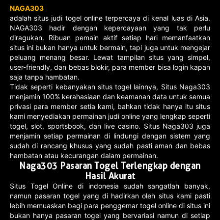
NAGA303
adalah situs judi togel online terpercaya di kenal luas di Asia.
NAGA303 hadir dengan kepercayaan yang tak perlu
diragukan. Ribuan pemain aktif setiap hari memanfaatkan
situs ini bukan hanya untuk bermain, tapi juga untuk mengejar
peluang menang besar. Lewat tampilan situs yang simpel,
user-friendly, dan bebas blokir, para member bisa login kapan
saja tanpa hambatan.
Tidak seperti kebanyakan situs togel lainnya, Situs Naga303
menjamin 100% kerahasiaan dan keamanan data untuk semua
privasi para member setia kami, bahkan tidak hanya itu situs
kami menyediakan permainan judi online yang lengkap seperti
togel, slot, sportsbook, dan live casino. Situs Naga303 juga
menjamin setiap permainan di lindungi dengan sistem yang
sudah di rancang khusus yang sudah pasti aman dan bebas
hambatan atau kecurangan dalam permainan.
Naga303 Pasaran Togel Terlengkap dengan
Hasil Akurat
Situs Togel Online di indonesia sudah sangatlah banyak,
namun pasaran togel yang di hadirkan oleh situs kami pasti
lebih memuaskan bagi para penggemar togel online di situs ini
bukan hanya pasaran togel yang bervariasi namun di setiap