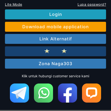
Lite Mode
Lupa password?
Login
Download mobile application
Link Alternatif
Zona Naga303
Klik untuk hubungi customer service kami